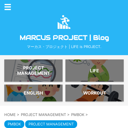
MARCUS PROJECT | Blog
マーカス・プロジェクト | LIFE is PROJECT.
PROJECT
LIFE
MANAGEMENT
ENGLISH
WORKOUT
HOME
>
PROJECT MANAGEMENT
>
PMBOK
>
PMBOK
PROJECT MANAGEMENT