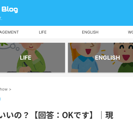
 Blog
.
NAGEMENT
LIFE
ENGLISH
W
LIFE
ENGLISH
-how
>
いいの？【回答：OKです】｜現