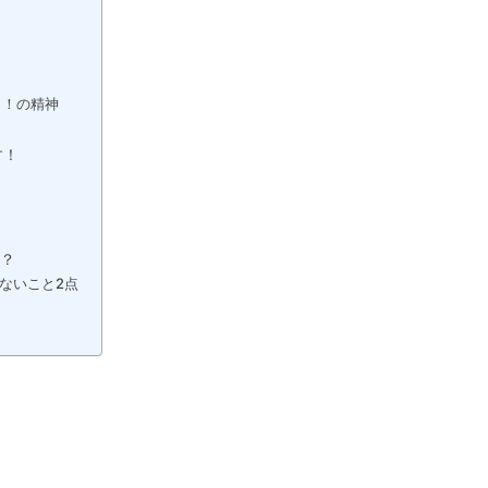
さ！の精神
す！
？
ないこと2点