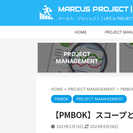
MARCUS PROJECT |
マーカス・プロジェクト | LIFE is PROJECT
HOME
PROJECT MA
PROJECT
MANAGEMENT
HOME
>
PROJECT MANAGEMENT
>
PMBO
PMBOK
PROJECT MANAGEMENT
【PMBOK】スコー
2021年2月13日
2023年6月28日