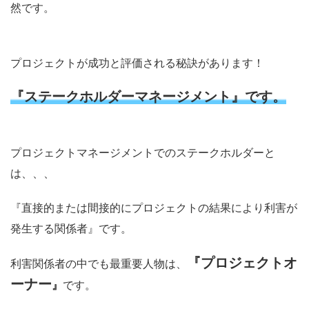
然です。
プロジェクトが成功と評価される秘訣があります！
『ステークホルダーマネージメント』です。
プロジェクトマネージメントでのステークホルダーと
は、、、
『直接的または間接的にプロジェクトの結果により利害が
発生する関係者』です。
『プロジェクトオ
利害関係者の中でも最重要人物は、
ーナー
』
です。