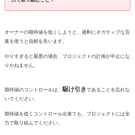
オーナーの期待値を低くしようと、過剰にネガティブな言
葉を使うと信頼を失います。
やりすぎると最悪の場合、プロジェクトの計画が中止にな
りかねません。
駆け引き
期待値のコントロールは、
であることを忘れな
いでください。
期待値を低くコントロール出来ても、プロジェクトには全
力で取り組んでください。