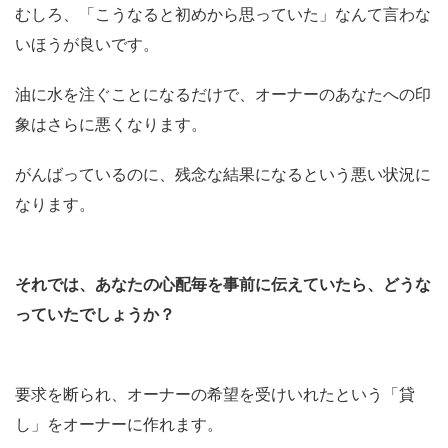
むしろ、「こうなると初めから思っていた」なんて言わな
いほうが良いです。
油に水を注ぐことになるだけで、オーナーのあなたへの印
象はさらに悪くなります。
がんばっているのに、残念な結果になるという悪い状況に
なります。
それでは、あなたの心配毎を事前に伝えていたら、どうな
っていたでしょうか？
要求を断られ、オーナーの希望を受けいれたという「貸
し」をオーナーに作れます。