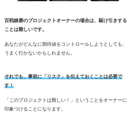
百戦錬磨のプロジェクトオーナーの場合は、駆け引きする
ことは難しいです。
あなたがどんなに期待値をコントロールしようとしても、
うまく行かないかもしれません。
それでも、事前に「リスク」を伝えておくことは必要で
す！
「このプロジェクトは難しい！」ということをオーナーに
印象つけることになります。