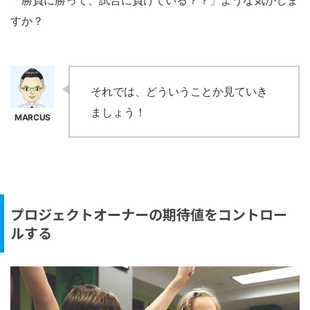
「勝負に勝って、試合に負けている？？」ような気がしま
すか？
それでは、どういうことか見ていき
ましょう！
プロジェクトオーナーの期待値をコントロー
ルする