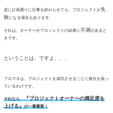
失
逆に計画通りに仕事を終わらせても、プロジェクトが
敗
になる場合もあります。
不満
それは、オーナーがプロジェクトの結果に
があると
きです。
ということは、ですよ、、、
プロマネは、プロジェクトを成功させることに責任を負っ
ているわけです。
『プロジェクトオーナーの満足度を
それなら、
上げる』
が一番重要！