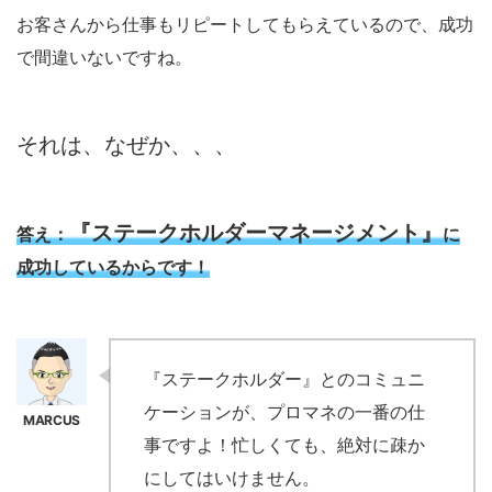
お客さんから仕事もリピートしてもらえているので、成功
で間違いないですね。
それは、なぜか、、、
『ステークホルダーマネージメント』
答え
：
に
成功しているからです！
『ステークホルダー』とのコミュニ
ケーションが、プロマネの一番の仕
事ですよ！忙しくても、絶対に疎か
にしてはいけません。