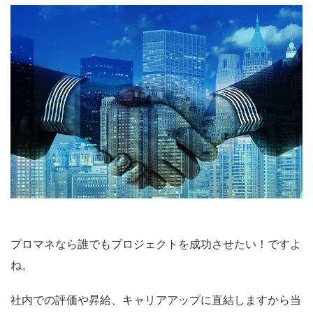
プロマネなら誰でもプロジェクトを成功させたい！ですよ
ね。
社内での評価や昇給、キャリアアップに直結しますから当