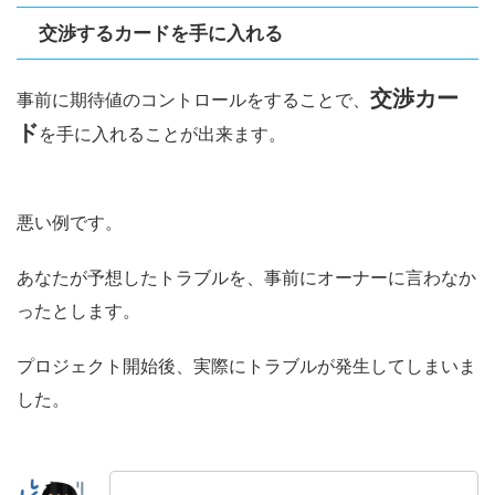
交渉するカードを手に入れる
交渉カー
事前に期待値のコントロールをすることで、
ド
を手に入れることが出来ます。
悪い例です。
あなたが予想したトラブルを、事前にオーナーに言わなか
ったとします。
プロジェクト開始後、実際にトラブルが発生してしまいま
した。