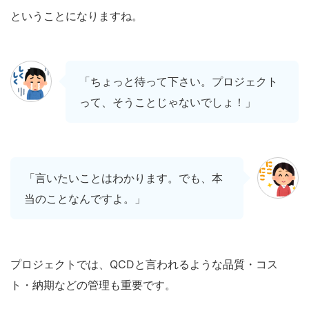
ということになりますね。
「ちょっと待って下さい。プロジェクト
って、そうことじゃないでしょ！」
「言いたいことはわかります。でも、本
当のことなんですよ。」
プロジェクトでは、QCDと言われるような品質・コス
ト・納期などの管理も重要です。