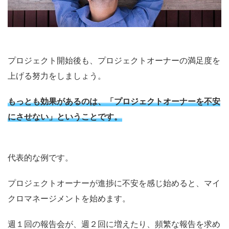
プロジェクト開始後も、プロジェクトオーナーの満足度を
上げる努力をしましょう。
もっとも効果があるのは、「プロジェクトオーナーを不安
にさせない」ということです。
代表的な例です。
プロジェクトオーナーが進捗に不安を感じ始めると、マイ
クロマネージメントを始めます。
週１回の報告会が、週２回に増えたり、頻繁な報告を求め