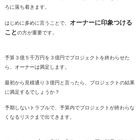
ろに落ち着きます。
オーナーに印象つける
はじめに多めに言うことで、
こと
の方が重要です。
予算３億５千万円を３億円でプロジェクトを終わらせた
ら、オーナーは満足します。
最初から見積通り３億円と言ったら、プロジェクトの結果
に満足するでしょうか？
予期しないトラブルで、予算内でプロジェクトが終わらな
くなるリスクまで出てきます。