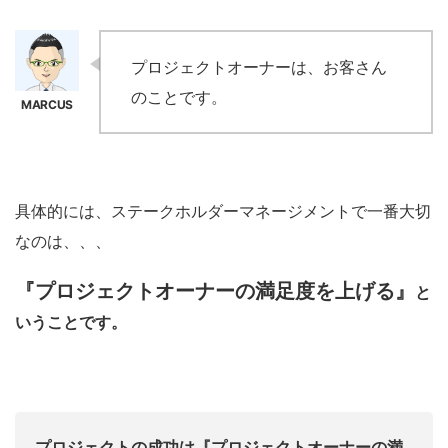
プロジェクトオーナーは、お客さん
のことです。
具体的には、ステークホルダーマネージメントで一番大切
なのは、、、
『プロジェクトオーナーの満足度を上げる』
と
いうことです。
プロジェクトの成功は『プロジェクトオーナーの満