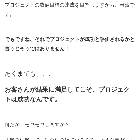
プロジェクトの数値目標の達成を目指しますから、当然で
す。
でもですね、それでプロジェクトが成功と評価されるかと
言うとそうではありません！
あくまでも、、、
お客さんが結果に満足してこそ、プロジェク
トは成功なんです。
何だか、モヤモヤしますか？